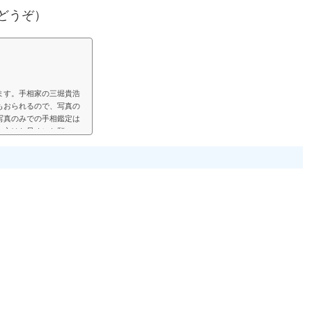
どうぞ）
ます。手相家の三堀貴浩
もおられるので、写真の
写真のみでの手相鑑定は
い方はお早めにお願いい
見して、手相鑑定結果を
鑑定では決まった料金と
い頂く形にします。（こ