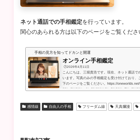
ネット通話での手相鑑定
を行っています。
関心のあられる方は以下のページをご覧くださ
手相の見方を知ってドカンと開運
オンライン手相鑑定
🕒️2026年4月11日
こんにちは、三堀貴浩です。現在、ネット通話で
います。写真のみの手相鑑定も受け付けており、
下のページをご覧ください。https://oneworlds.net
9f%e3%81%ae%e3%81%bf%e3%81%a7%e3%8
9b%b8%e9%91%91%e5%ae%9a/人生には
うのですが、いかなる場合でも、より良くするた
います。私自身、霊的存在から手相の知識や人生
感情線
自由人の手相
フリーダム線
天真爛漫
もらったときに、人生で起こることには、想像してい