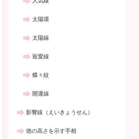
人気線
太陽環
太陽線
寵愛線
蝶々紋
開運線
影響線（えいきょうせん）
徳の高さを示す手相