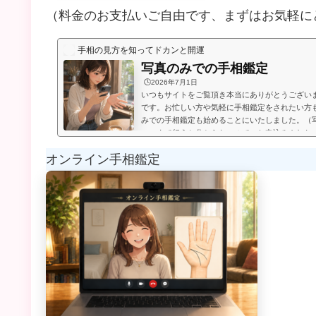
（料金のお支払いご自由です、まずはお気軽に
手相の見方を知ってドカンと開運
写真のみでの手相鑑定
🕒️2026年7月1日
いつもサイトをご覧頂き本当にありがとうござい
です。お忙しい方や気軽に手相鑑定をされたい方
みでの手相鑑定も始めることにいたしました。（
いつまで行うか分からないので、お申込みされた
たします。）お送り頂いた手相写真とご質問を拝
オンライン手相鑑定
メールにてお届けいたします。写真のみでの手相
言うものは無く、お好きな金額を鑑定後にお支払
のページの下部に、振込先が記載され...