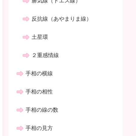
勝気線（ドエス線）
反抗線（あやまりま線）
土星環
２重感情線
手相の横線
手相の相性
手相の線の数
手相の見方