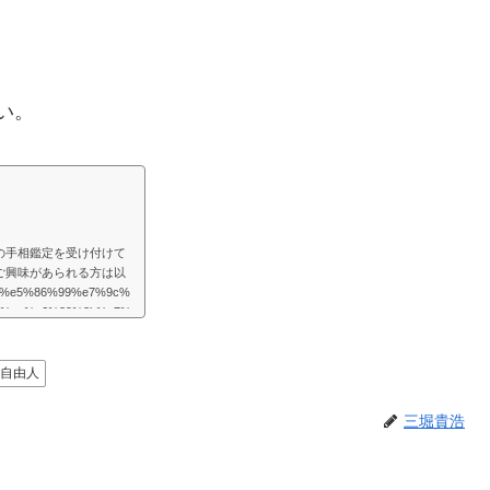
い。
の手相鑑定を受け付けて
ご興味があられる方は以
/%e5%86%99%e7%9c%
1%ae%e6%89%8b%e7%
様々な困難が起こるものだと思
めの道はあるものだと思
を取り巻く法則を教えて
自由人
たよりもず...
三堀貴浩