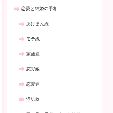
恋愛と結婚の手相
あげまん線
モテ線
家族運
恋愛線
恋愛運
浮気線