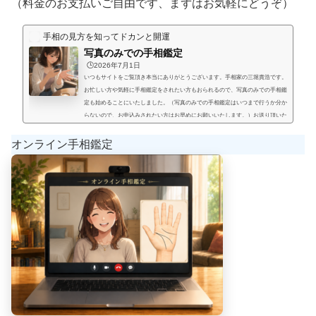
（料金のお支払いご自由です、まずはお気軽にどうぞ）
手相の見方を知ってドカンと開運
写真のみでの手相鑑定
🕒️2026年7月1日
いつもサイトをご覧頂き本当にありがとうございます。手相家の三堀貴浩です。
お忙しい方や気軽に手相鑑定をされたい方もおられるので、写真のみでの手相鑑
定も始めることにいたしました。（写真のみでの手相鑑定はいつまで行うか分か
らないので、お申込みされたい方はお早めにお願いいたします。）お送り頂いた
手相写真とご質問を拝見して、手相鑑定結果をメールにてお届けいたします。写
真のみでの手相鑑定では決まった料金と言うものは無く、お好きな金額を鑑定後
オンライン手相鑑定
にお支払い頂く形にします。（このページの下部に、振込先が記載され...