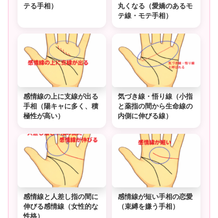
テる手相）
丸くなる（愛嬌のあるモ
テ線・モテ手相）
感情線の上に支線が出る
気づき線・悟り線（小指
手相（陽キャに多く、積
と薬指の間から生命線の
極性が高い）
内側に伸びる線）
感情線と人差し指の間に
感情線が短い手相の恋愛
伸びる感情線（女性的な
（束縛を嫌う手相）
性格）