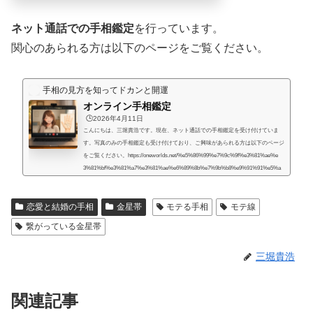
ネット通話での手相鑑定
を行っています。
関心のあられる方は以下のページをご覧ください。
手相の見方を知ってドカンと開運
オンライン手相鑑定
🕒️2026年4月11日
こんにちは、三堀貴浩です。現在、ネット通話での手相鑑定を受け付けていま
す。写真のみの手相鑑定も受け付けており、ご興味があられる方は以下のページ
をご覧ください。https://oneworlds.net/%e5%86%99%e7%9c%9f%e3%81%ae%e
3%81%bf%e3%81%a7%e3%81%ae%e6%89%8b%e7%9b%b8%e9%91%91%e5%a
e%9a/人生には様々な困難が起こるものだと思うのですが、いかなる場合でも、
より良くするための道はあるものだと思います。私自身、霊的存在から手相の知
恋愛と結婚の手相
金星帯
モテる手相
モテ線
識や人生を取り巻く法則を教えてもらったときに、人生で起こることには、想像
していたよりもず...
繋がっている金星帯
三堀貴浩
関連記事