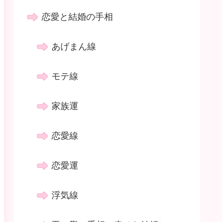
恋愛と結婚の手相
あげまん線
モテ線
家族運
恋愛線
恋愛運
浮気線