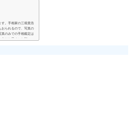
ます。手相家の三堀貴浩
もおられるので、写真の
写真のみでの手相鑑定は
い方はお早めにお願いい
見して、手相鑑定結果を
鑑定では決まった料金と
い頂く形にします。（こ