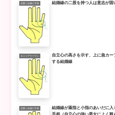
結婚線の二股を持つ人は意志が固
恋愛と結婚の手相
自立心の高さを示す、上に急カー
キャリアウーマン
する結婚線
結婚線が薬指と小指のあいだに入
恋愛と結婚の手相
手相（自立心の強い男女によく観