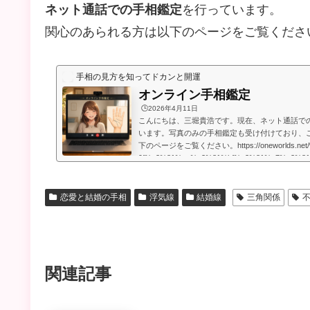
ネット通話での手相鑑定
を行っています。
関心のあられる方は以下のページをご覧くださ
手相の見方を知ってドカンと開運
オンライン手相鑑定
🕒️2026年4月11日
こんにちは、三堀貴浩です。現在、ネット通話で
います。写真のみの手相鑑定も受け付けており、
下のページをご覧ください。https://oneworlds.net
9f%e3%81%ae%e3%81%bf%e3%81%a7%e3%8
9b%b8%e9%91%91%e5%ae%9a/人生には
うのですが、いかなる場合でも、より良くするた
います。私自身、霊的存在から手相の知識や人生
恋愛と結婚の手相
浮気線
結婚線
三角関係
もらったときに、人生で起こることには、想像してい
関連記事