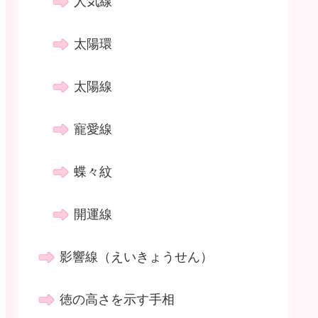
人気線
太陽環
太陽線
寵愛線
蝶々紋
開運線
影響線（えいきょうせん）
徳の高さを示す手相