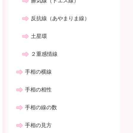
勝気線（ドエス線）
反抗線（あやまりま線）
土星環
２重感情線
手相の横線
手相の相性
手相の線の数
手相の見方