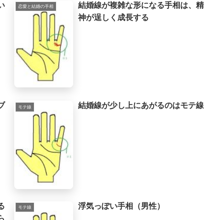
い
結婚線が複雑な形になる手相は、精
恋愛と結婚の手相
神が逞しく成長する
ブ
結婚線が少し上にあがるのはモテ線
モテ線
る
浮気っぽい手相（男性）
モテ線
ら