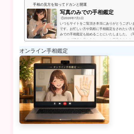
手相の見方を知ってドカンと開運
写真のみでの手相鑑定
🕒️2026年7月1日
いつもサイトをご覧頂き本当にありがとうござい
です。お忙しい方や気軽に手相鑑定をされたい方
みでの手相鑑定も始めることにいたしました。（
いつまで行うか分からないので、お申込みされた
たします。）お送り頂いた手相写真とご質問を拝
オンライン手相鑑定
メールにてお届けいたします。写真のみでの手相
言うものは無く、お好きな金額を鑑定後にお支払
のページの下部に、振込先が記載され...