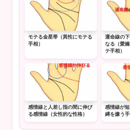
モテる金星帯（異性にモテる
運命線の下
手相）
なる（愛嬌
テ手相）
感情線と人差し指の間に伸び
感情線が短
る感情線（女性的な性格）
縛を嫌う手