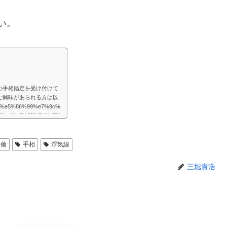
い。
の手相鑑定を受け付けて
ご興味があられる方は以
/%e5%86%99%e7%9c%
1%ae%e6%89%8b%e7%
様々な困難が起こるものだと思
めの道はあるものだと思
を取り巻く法則を教えて
不倫
手相
浮気線
たよりもず...
三堀貴浩