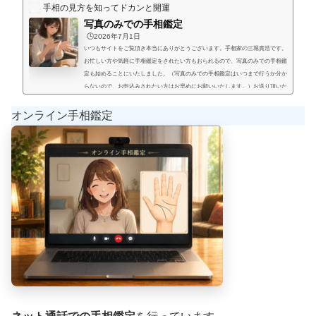
手相の見方を知ってドカンと開運
写真のみでの手相鑑定
🕒️2026年7月1日
いつもサイトをご覧頂き本当にありがとうございます。手相家の三堀貴浩です。
お忙しい方や気軽に手相鑑定をされたい方もおられるので、写真のみでの手相鑑
定も始めることにいたしました。（写真のみでの手相鑑定はいつまで行うか分か
らないので、お申込みされたい方はお早めにお願いいたします。）お送り頂いた
手相写真とご質問を拝見して、手相鑑定結果をメールにてお届けいたします。写
真のみでの手相鑑定では決まった料金と言うものは無く、お好きな金額を鑑定後
オンライン手相鑑定
にお支払い頂く形にします。（このページの下部に、振込先が記載され...