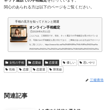
ネット通話での手相鑑定
を行っています。
関心のあられる方は以下のページをご覧ください。
手相の見方を知ってドカンと開運
オンライン手相鑑定
🕒️2026年4月11日
こんにちは、三堀貴浩です。現在、ネット通話での手相鑑定を受け付けていま
す。写真のみの手相鑑定も受け付けており、ご興味があられる方は以下のページ
をご覧ください。https://oneworlds.net/%e5%86%99%e7%9c%9f%e3%81%ae%e
3%81%bf%e3%81%a7%e3%81%ae%e6%89%8b%e7%9b%b8%e9%91%91%e5%a
e%9a/人生には様々な困難が起こるものだと思うのですが、いかなる場合でも、
より良くするための道はあるものだと思います。私自身、霊的存在から手相の知
女性の手相
恋愛線
恋愛運
優しい
思いやり
識や人生を取り巻く法則を教えてもらったときに、人生で起こることには、想像
していたよりもず...
性格
恋愛
恋愛運
障害線
三堀貴浩
関連記事