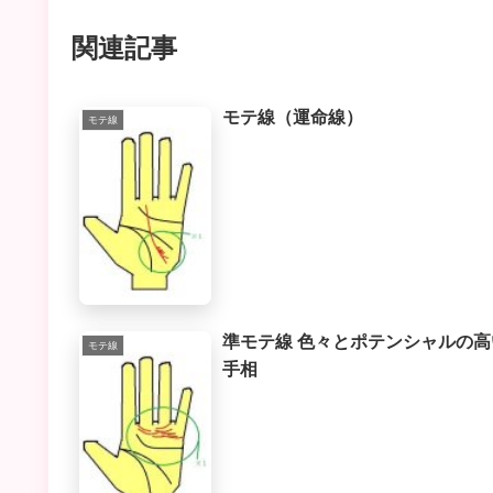
関連記事
モテ線（運命線）
モテ線
準モテ線 色々とポテンシャルの高
モテ線
手相