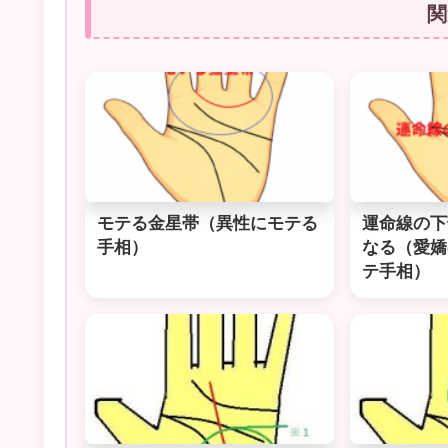
関
モテる金星帯（異性にモテる
運命線の下
手相）
なる（愛嬌
テ手相）