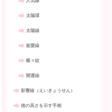
人気線
太陽環
太陽線
寵愛線
蝶々紋
開運線
影響線（えいきょうせん）
徳の高さを示す手相