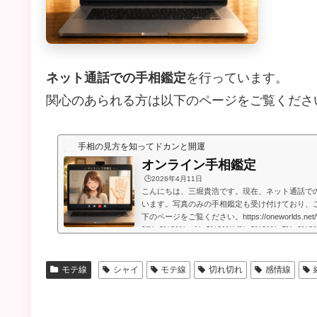
ネット通話での手相鑑定
を行っています。
関心のあられる方は以下のページをご覧くださ
手相の見方を知ってドカンと開運
オンライン手相鑑定
🕒️2026年4月11日
こんにちは、三堀貴浩です。現在、ネット通話で
います。写真のみの手相鑑定も受け付けており、
下のページをご覧ください。https://oneworlds.net
9f%e3%81%ae%e3%81%bf%e3%81%a7%e3%8
9b%b8%e9%91%91%e5%ae%9a/人生には
うのですが、いかなる場合でも、より良くするた
います。私自身、霊的存在から手相の知識や人生
モテ線
シャイ
モテ線
切れ切れ
感情線
もらったときに、人生で起こることには、想像してい