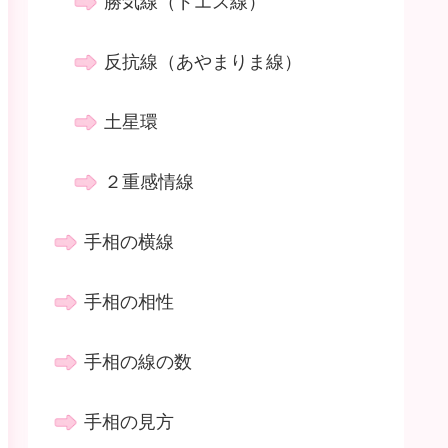
勝気線（ドエス線）
反抗線（あやまりま線）
土星環
２重感情線
手相の横線
手相の相性
手相の線の数
手相の見方