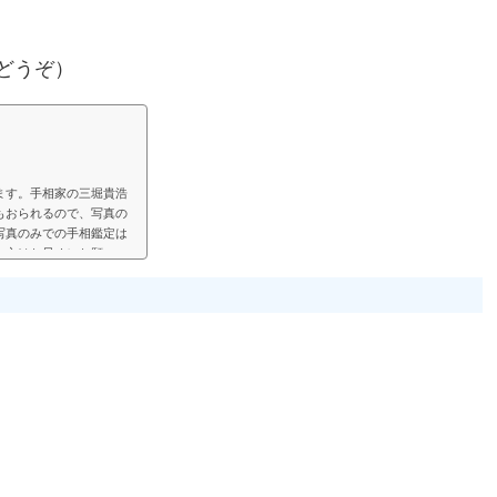
どうぞ）
ます。手相家の三堀貴浩
もおられるので、写真の
写真のみでの手相鑑定は
い方はお早めにお願いい
見して、手相鑑定結果を
鑑定では決まった料金と
い頂く形にします。（こ