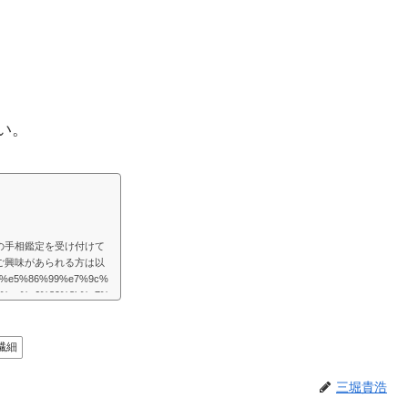
い。
の手相鑑定を受け付けて
ご興味があられる方は以
/%e5%86%99%e7%9c%
1%ae%e6%89%8b%e7%
様々な困難が起こるものだと思
めの道はあるものだと思
を取り巻く法則を教えて
繊細
たよりもず...
三堀貴浩