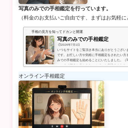
写真のみでの手相鑑定を行っています。
（料金のお支払いご自由です、まずはお気軽に
手相の見方を知ってドカンと開運
写真のみでの手相鑑定
🕒️2026年7月1日
いつもサイトをご覧頂き本当にありがとうござい
です。お忙しい方や気軽に手相鑑定をされたい方
みでの手相鑑定も始めることにいたしました。（
いつまで行うか分からないので、お申込みされた
たします。）お送り頂いた手相写真とご質問を拝
オンライン手相鑑定
メールにてお届けいたします。写真のみでの手相
言うものは無く、お好きな金額を鑑定後にお支払
のページの下部に、振込先が記載され...