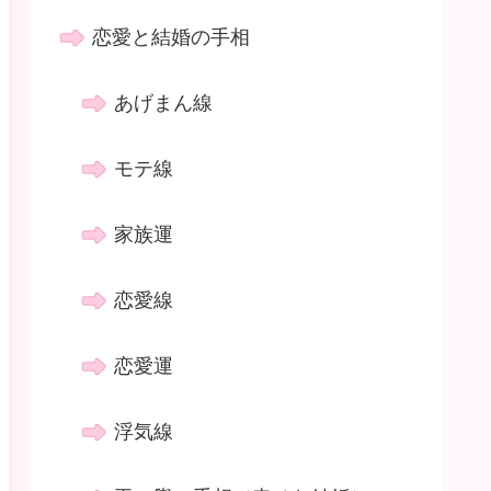
恋愛と結婚の手相
あげまん線
モテ線
家族運
恋愛線
恋愛運
浮気線