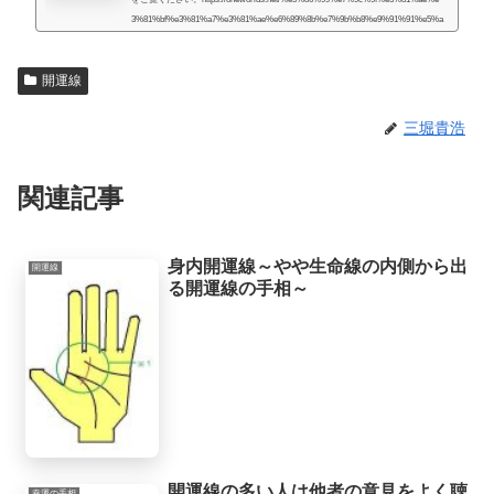
3%81%bf%e3%81%a7%e3%81%ae%e6%89%8b%e7%9b%b8%e9%91%91%e5%a
e%9a/人生には様々な困難が起こるものだと思うのですが、いかなる場合でも、
より良くするための道はあるものだと思います。私自身、霊的存在から手相の知
開運線
識や人生を取り巻く法則を教えてもらったときに、人生で起こることには、想像
していたよりもず...
三堀貴浩
関連記事
身内開運線～やや生命線の内側から出
開運線
る開運線の手相～
開運線の多い人は他者の意見をよく聴
幸運の手相