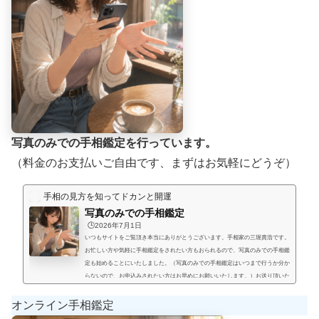
写真のみでの手相鑑定を行っています。
（料金のお支払いご自由です、まずはお気軽にどうぞ）
手相の見方を知ってドカンと開運
写真のみでの手相鑑定
🕒️2026年7月1日
いつもサイトをご覧頂き本当にありがとうございます。手相家の三堀貴浩です。
お忙しい方や気軽に手相鑑定をされたい方もおられるので、写真のみでの手相鑑
定も始めることにいたしました。（写真のみでの手相鑑定はいつまで行うか分か
らないので、お申込みされたい方はお早めにお願いいたします。）お送り頂いた
手相写真とご質問を拝見して、手相鑑定結果をメールにてお届けいたします。写
真のみでの手相鑑定では決まった料金と言うものは無く、お好きな金額を鑑定後
オンライン手相鑑定
にお支払い頂く形にします。（このページの下部に、振込先が記載され...