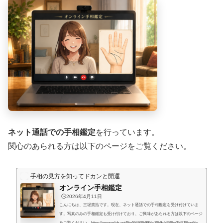
ネット通話での手相鑑定
を行っています。
関心のあられる方は以下のページをご覧ください。
手相の見方を知ってドカンと開運
オンライン手相鑑定
🕒️2026年4月11日
こんにちは、三堀貴浩です。現在、ネット通話での手相鑑定を受け付けていま
す。写真のみの手相鑑定も受け付けており、ご興味があられる方は以下のページ
をご覧ください。https://oneworlds.net/%e5%86%99%e7%9c%9f%e3%81%ae%e