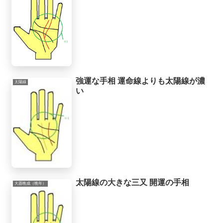
強運な手相 運命線よりも太陽線が濃
太陽線
い
太陽線の大きな三又 開運の手相
大器晩成（晩年）