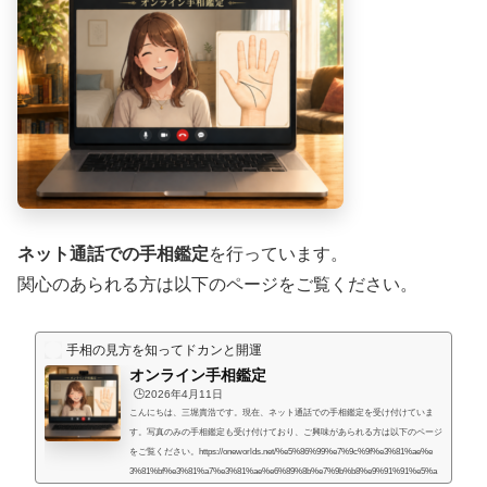
ネット通話での手相鑑定
を行っています。
関心のあられる方は以下のページをご覧ください。
手相の見方を知ってドカンと開運
オンライン手相鑑定
🕒️2026年4月11日
こんにちは、三堀貴浩です。現在、ネット通話での手相鑑定を受け付けていま
す。写真のみの手相鑑定も受け付けており、ご興味があられる方は以下のページ
をご覧ください。https://oneworlds.net/%e5%86%99%e7%9c%9f%e3%81%ae%e
3%81%bf%e3%81%a7%e3%81%ae%e6%89%8b%e7%9b%b8%e9%91%91%e5%a