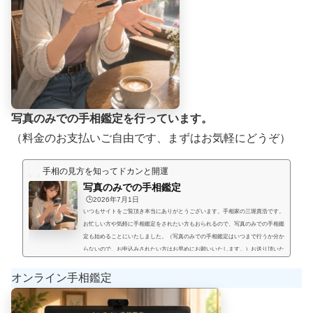
写真のみでの手相鑑定を行っています。
（料金のお支払いご自由です、まずはお気軽にどうぞ）
手相の見方を知ってドカンと開運
写真のみでの手相鑑定
🕒️2026年7月1日
いつもサイトをご覧頂き本当にありがとうございます。手相家の三堀貴浩です。
お忙しい方や気軽に手相鑑定をされたい方もおられるので、写真のみでの手相鑑
定も始めることにいたしました。（写真のみでの手相鑑定はいつまで行うか分か
らないので、お申込みされたい方はお早めにお願いいたします。）お送り頂いた
手相写真とご質問を拝見して、手相鑑定結果をメールにてお届けいたします。写
真のみでの手相鑑定では決まった料金と言うものは無く、お好きな金額を鑑定後
オンライン手相鑑定
にお支払い頂く形にします。（このページの下部に、振込先が記載され...