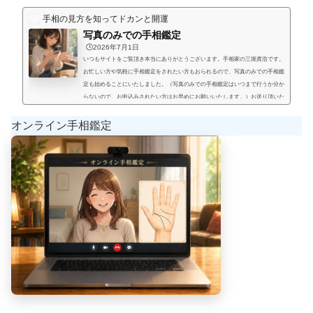
手相の見方を知ってドカンと開運
写真のみでの手相鑑定
🕒️2026年7月1日
いつもサイトをご覧頂き本当にありがとうございます。手相家の三堀貴浩です。
お忙しい方や気軽に手相鑑定をされたい方もおられるので、写真のみでの手相鑑
定も始めることにいたしました。（写真のみでの手相鑑定はいつまで行うか分か
らないので、お申込みされたい方はお早めにお願いいたします。）お送り頂いた
手相写真とご質問を拝見して、手相鑑定結果をメールにてお届けいたします。写
真のみでの手相鑑定では決まった料金と言うものは無く、お好きな金額を鑑定後
オンライン手相鑑定
にお支払い頂く形にします。（このページの下部に、振込先が記載され...