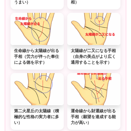
うまい）
相）
生命線から太陽線が出る
太陽線が二又になる手相
手相（労力が伴った奉仕
（自身の美点がより広く
による徳を示す）
通用することを示す）
第二火星丘の太陽線（積
運命線から財運線が出る
極的な性格の実力者に多
手相（願望を達成する能
い）
力が高い）