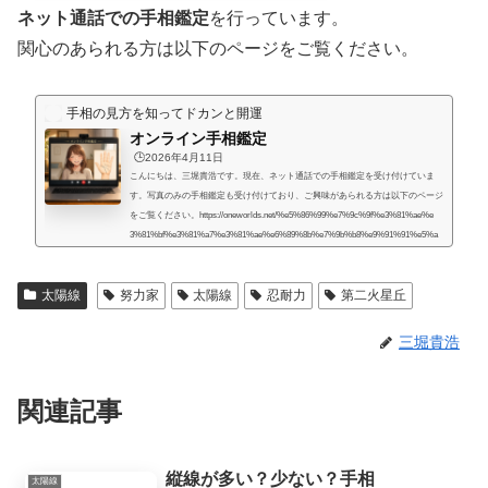
ネット通話での手相鑑定
を行っています。
関心のあられる方は以下のページをご覧ください。
手相の見方を知ってドカンと開運
オンライン手相鑑定
🕒️2026年4月11日
こんにちは、三堀貴浩です。現在、ネット通話での手相鑑定を受け付けていま
す。写真のみの手相鑑定も受け付けており、ご興味があられる方は以下のページ
をご覧ください。https://oneworlds.net/%e5%86%99%e7%9c%9f%e3%81%ae%e
3%81%bf%e3%81%a7%e3%81%ae%e6%89%8b%e7%9b%b8%e9%91%91%e5%a
e%9a/人生には様々な困難が起こるものだと思うのですが、いかなる場合でも、
より良くするための道はあるものだと思います。私自身、霊的存在から手相の知
太陽線
努力家
太陽線
忍耐力
第二火星丘
識や人生を取り巻く法則を教えてもらったときに、人生で起こることには、想像
していたよりもず...
三堀貴浩
関連記事
縦線が多い？少ない？手相
太陽線