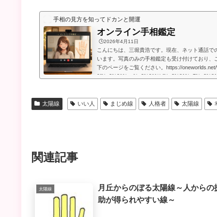
手相の見方を知ってドカンと開運
オンライン手相鑑定
🕒️2026年4月11日
こんにちは、三堀貴浩です。現在、ネット通話で
います。写真のみの手相鑑定も受け付けており、
下のページをご覧ください。https://oneworlds.net
9f%e3%81%ae%e3%81%bf%e3%81%a7%e3%8
9b%b8%e9%91%91%e5%ae%9a/人生には
うのですが、いかなる場合でも、より良くするた
います。私自身、霊的存在から手相の知識や人生
太陽線
いい人
まじめ線
人格者
太陽線
もらったときに、人生で起こることには、想像してい
関連記事
月丘からのぼる太陽線～人からの
太陽線
助が得られやすい線～