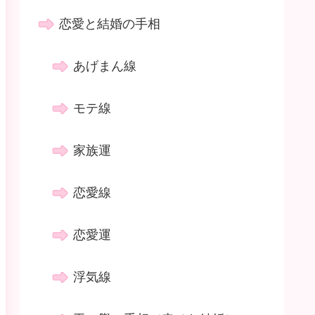
恋愛と結婚の手相
あげまん線
モテ線
家族運
恋愛線
恋愛運
浮気線