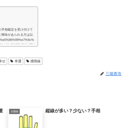
の手相鑑定を受け付けて
ご興味があられる方は以
/%e5%86%99%e7%9c%
1%ae%e6%89%8b%e7%
様々な困難が起こるものだと思
めの道はあるものだと思
を取り巻く法則を教えて
幸せ
幸運
感情線
たよりもず...
三堀貴浩
援
縦線が多い？少ない？手相
太陽線