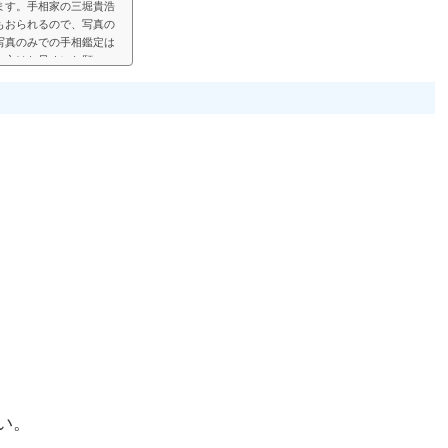
ます。手相家の三堀貴浩
もおられるので、写真の
写真のみでの手相鑑定は
い方はお早めにお願いい
見して、手相鑑定結果を
鑑定では決まった料金と
い頂く形にします。（こ
い。