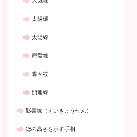
人気線
太陽環
太陽線
寵愛線
蝶々紋
開運線
影響線（えいきょうせん）
徳の高さを示す手相