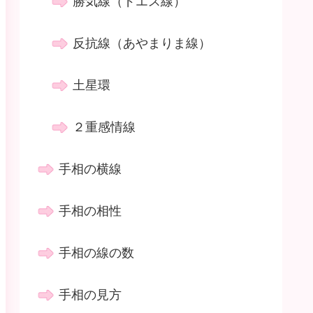
勝気線（ドエス線）
反抗線（あやまりま線）
土星環
２重感情線
手相の横線
手相の相性
手相の線の数
手相の見方