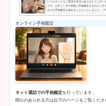
いつもサイトをご覧頂き本当にありがとうござい
です。お忙しい方や気軽に手相鑑定をされたい方
みでの手相鑑定も始めることにいたしました。（
いつまで行うか分からないので、お申込みされた
たします。）お送り頂いた手相写真とご質問を拝
オンライン手相鑑定
メールにてお届けいたします。写真のみでの手相
言うものは無く、お好きな金額を鑑定後にお支払
のページの下部に、振込先が記載され...
ネット通話での手相鑑定
を行っています。
関心のあられる方は以下のページをご覧くださ