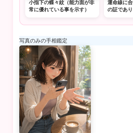
小指下の蝶々紋（能力面が非
運命線に合
常に優れている事を示す）
の証であり
写真のみの手相鑑定