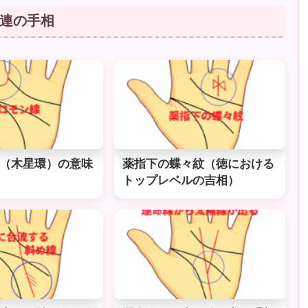
連の手相
（木星環）の意味
薬指下の蝶々紋（徳における
トップレベルの吉相）