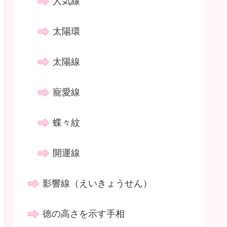
人気線
太陽環
太陽線
寵愛線
蝶々紋
開運線
影響線（えいきょうせん）
徳の高さを示す手相