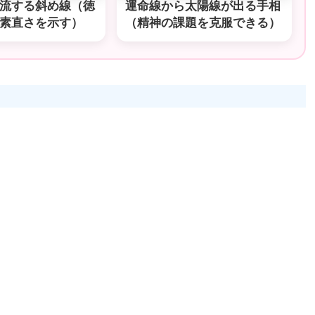
流する斜め線（徳
運命線から太陽線が出る手相
素直さを示す）
（精神の課題を克服できる）