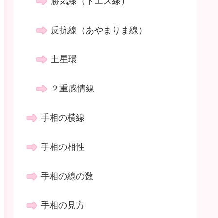
勝気線（ドエス線）
反抗線（あやまりま線）
土星環
２重感情線
手相の横線
手相の相性
手相の線の数
手相の見方