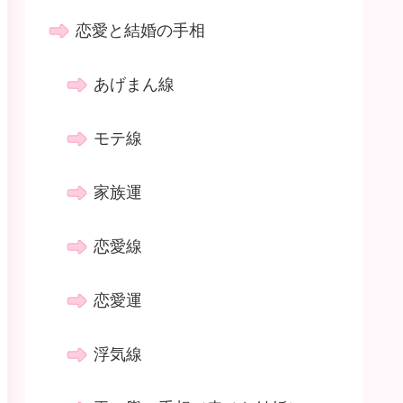
恋愛と結婚の手相
あげまん線
モテ線
家族運
恋愛線
恋愛運
浮気線