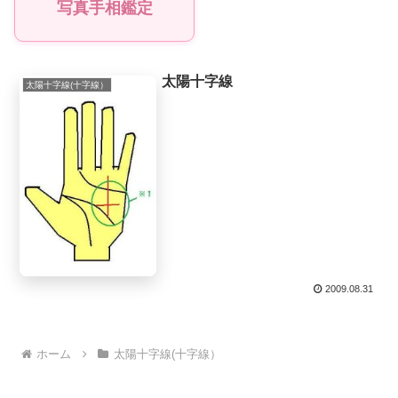
写真手相鑑定
太陽十字線
太陽十字線(十字線）
2009.08.31
ホーム
太陽十字線(十字線）