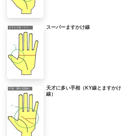
スーパーますかけ線
ますかけ線（マスカケ線）
天才に多い手相（KY線とますかけ
KY線（離れ頭脳線）
線）