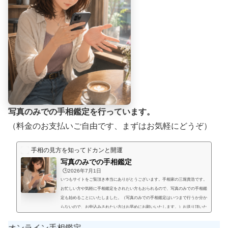
写真のみでの手相鑑定を行っています。
（料金のお支払いご自由です、まずはお気軽にどうぞ）
手相の見方を知ってドカンと開運
写真のみでの手相鑑定
🕒️2026年7月1日
いつもサイトをご覧頂き本当にありがとうございます。手相家の三堀貴浩です。
お忙しい方や気軽に手相鑑定をされたい方もおられるので、写真のみでの手相鑑
定も始めることにいたしました。（写真のみでの手相鑑定はいつまで行うか分か
らないので、お申込みされたい方はお早めにお願いいたします。）お送り頂いた
手相写真とご質問を拝見して、手相鑑定結果をメールにてお届けいたします。写
真のみでの手相鑑定では決まった料金と言うものは無く、お好きな金額を鑑定後
オンライン手相鑑定