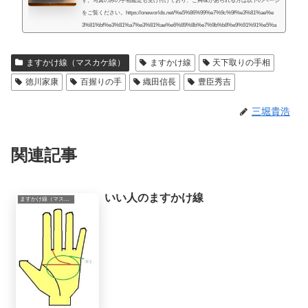
す。写真のみの手相鑑定も受け付けており、ご興味があられる方は以下のページ
をご覧ください。https://oneworlds.net/%e5%86%99%e7%9c%9f%e3%81%ae%e
3%81%bf%e3%81%a7%e3%81%ae%e6%89%8b%e7%9b%b8%e9%91%91%e5%a
e%9a/人生には様々な困難が起こるものだと思うのですが、いかなる場合でも、
より良くするための道はあるものだと思います。私自身、霊的存在から手相の知
ますかけ線（マスカケ線）
ますかけ線
天下取りの手相
識や人生を取り巻く法則を教えてもらったときに、人生で起こることには、想像
していたよりもず...
徳川家康
百握りの手
織田信長
豊臣秀吉
三堀貴浩
関連記事
いい人のますかけ線
ますかけ線（マスカケ線）